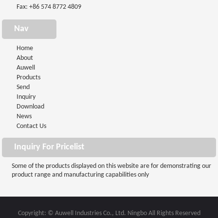
Fax: +86 574 8772 4809
Nav
Home
About
Auwell
Products
Send
Inquiry
Download
News
Contact Us
Inquiry For Pricelist
Some of the products displayed on this website are for demonstrating our
product range and manufacturing capabilities only
Copyright: © Auwell Industries Co., Ltd. Ningbo All Rights Reserved