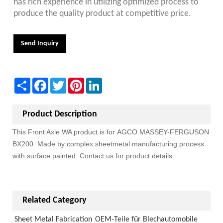
has rich experience in utilizing optimized process to
produce the quality product at competitive price.
Send Inquiry
Share
Facebook
Twitter
Pinterest
LinkedIn
Product Description
This Front Axle WA product is for
AGCO MASSEY-FERGUSON
BX200. Made by complex sheetmetal manufacturing process
with surface painted. Contact us for product details.
Related Category
Sheet Metal Fabrication
OEM-Teile für Blechautomobile